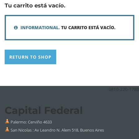
Tu carrito está vacío.
INFORMATIONAL.
TU CARRITO ESTÁ VACÍO.
RETURN TO SHOP
0810-220-1780
Capital Federal
Palermo:
Cerviño 4633
San Nicolas : Av Leandro N. Alem 518, Buenos Aires