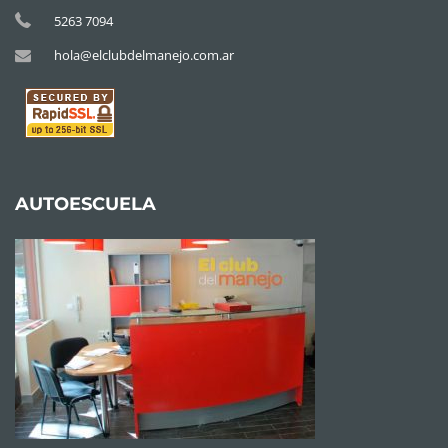
5263 7094
hola@elclubdelmanejo.com.ar
AUTOESCUELA