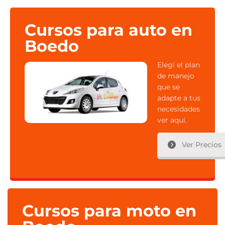
Cursos para auto en
Boedo
Elegí el plan
de manejo
que se
adapte a tus
necesidades
ver aquí.
Ver Precios
Cursos para moto en