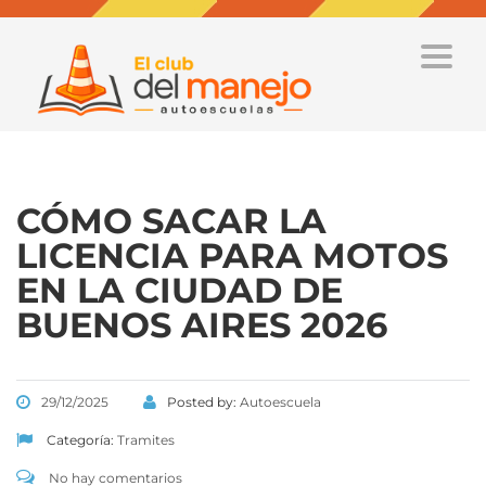
Toggle
naviga
CÓMO SACAR LA
LICENCIA PARA MOTOS
EN LA CIUDAD DE
BUENOS AIRES 2026
29/12/2025
Posted by:
Autoescuela
Categoría:
Tramites
No hay comentarios