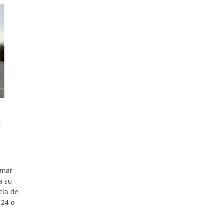
z
lamar
a su
cia de
 24 o