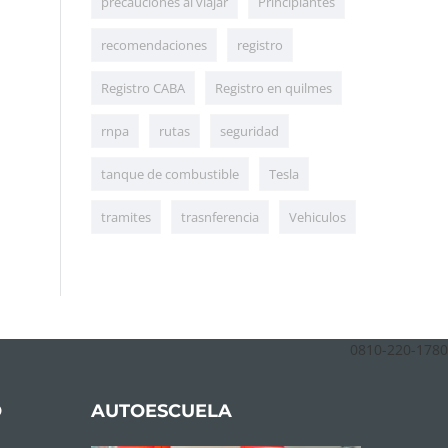
precauciones al viajar
Principiantes
recomendaciones
registro
Registro CABA
Registro en quilmes
rnpa
rutas
seguridad
tanque de combustible
Tesla
tramites
trasnferencia
Vehiculos
0810-220-1780
O
AUTOESCUELA