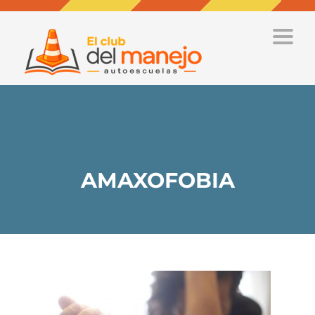
Toggle
naviga
AMAXOFOBIA