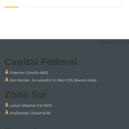
0810-220-1780
Capital Federal
Palermo:
Cerviño 4633
San Nicolas : Av Leandro N. Alem 518, Buenos Aires
Zona Sur
Lanús: Máximo Paz 9016
Avellaneda: Olavarría 80